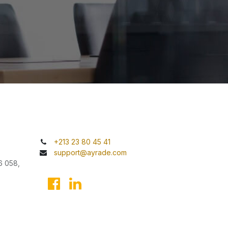
+213 23 80 45 41
support@ayrade.com
6 058,